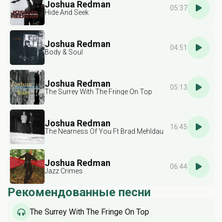
Joshua Redman
05:37
Hide And Seek
Joshua Redman
04:51
Body & Soul
Joshua Redman
05:13
The Surrey With The Fringe On Top
Joshua Redman
16:45
The Nearness Of You Ft Brad Mehldau
Joshua Redman
06:44
Jazz Crimes
Рекомендованные песни
The Surrey With The Fringe On Top