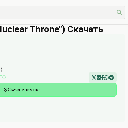
"Nuclear Throne") Скачать
")
lio
Скачать песню