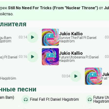
трек
Still No Need For Tricks (From "Nuclear Throne")
от
Ju
ойство.
олнителя
Jukio Kallio
03:14
03
hugu Bam
Survive The Fall Ft Daniel
agström
Hagström
Jukio Kallio
03:16
03
) Ft Daniel
Future Utobeania Ft Daniel
Hagström
Juk
03:04
el Hagström
Fall
нные песни
Bam Bam)
Future Ut
Final Fall Ft Daniel Hagström
Hagströ