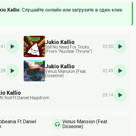
kio Kallio
. Слушайте онлайн или загрузите в один клик
Jukio Kallio
:41
02:00
Still No Need For Tricks
(From "Nuclear Throne")
Jukio Kallio
:28
02:49
Venus Mansion (Feat.
Doseone)
io Kallio
03:14
 'N' Roll Ft Daniel Hagström
obeania Ft Daniel
Venus Mansion (Feat.
m
Doseone)