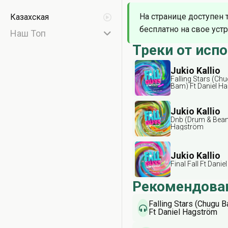
На странице доступен 
Казахская
бесплатно на свое устр
Наш Топ
Треки от исп
Jukio Kallio
Falling Stars (C
Bam) Ft Daniel H
Jukio Kallio
Dnb (Drum & Beans
Hagström
Jukio Kallio
Final Fall Ft Dani
Рекомендова
Falling Stars (Chugu 
Ft Daniel Hagström