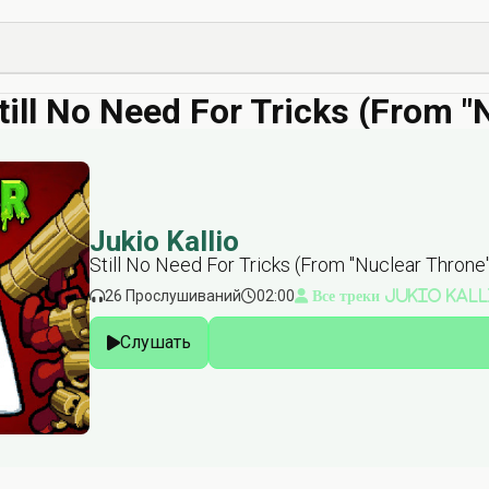
Still No Need For Tricks (From 
Jukio Kallio
Still No Need For Tricks (From "Nuclear Throne
26 Прослушиваний
02:00
Все треки Jukio Kal
Слушать