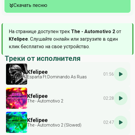
Скачать песню
На странице доступен трек
The - Automotivo 2
от
Kfelipee
. Слушайте онлайн или загрузите в один
клик бесплатно на свое устройство.
Треки от исполнителя
Kfelipee
01:56
Esparta Ft Dominando As Ruas
Kfelipee
02:28
The - Automotivo 2
Kfelipee
02:47
The - Automotivo 2 (Slowed)