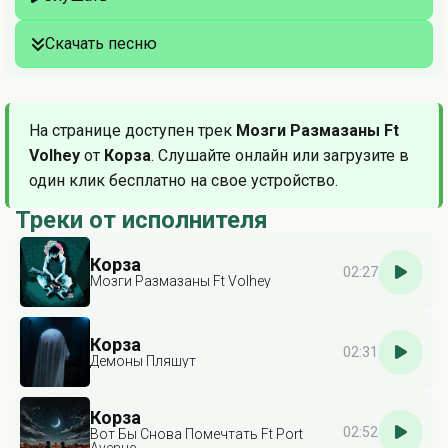
Скачать песню
На странице доступен трек
Мозги Размазаны Ft
Volhey
от
Корза
. Слушайте онлайн или загрузите в
один клик бесплатно на свое устройство.
Треки от исполнителя
Корза
02:27
Мозги Размазаны Ft Volhey
Корза
02:31
Демоны Пляшут
Корза
02:52
Вот Бы Снова Помечтать Ft Port