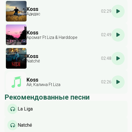
Koss
02:29
Адидас
Koss
02:49
Аромат Ft Liza & Harddope
Koss
02:48
Natché
Koss
02:26
Ай, Калина Ft Liza
Рекомендованные песни
La Liga
Natché