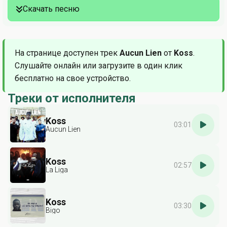
Скачать песню
На странице доступен трек
Aucun Lien
от
Koss
.
Слушайте онлайн или загрузите в один клик
бесплатно на свое устройство.
Треки от исполнителя
Koss
03:01
Aucun Lien
Koss
02:57
La Liga
Koss
03:30
Bigo