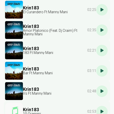
Krin183
02:25
El Curandero Ft Manny Mani
Krin183
02:35
Amor Platonico (Feat. Dj Craim) Ft
Manny Mani
Krin183
02:21
183 Ft Manny Mani
Krin183
03:11
Bar Ft Manny Mani
Krin183
02:48
Vs Ft Manny Mani
Krin183
02:53
10 Grammi