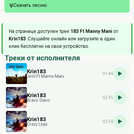
Скачать песню
На странице доступен трек
183 Ft Manny Mani
от
Krin183
. Слушайте онлайн или загрузите в один
клик бесплатно на свое устройство.
Треки от исполнителя
Krin183
01:44
Jinnī Ft Manny Mani
Krin183
02:41
Bravo Slavo
Krin183
02:54
Crazy Legs