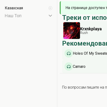
На странице доступен 
Казахская
Наш Топ
Треки от исп
Krxnkplaya
Rush
Рекомендова
Holes Of My Sweat
Camaro
По вопросам пишите на п