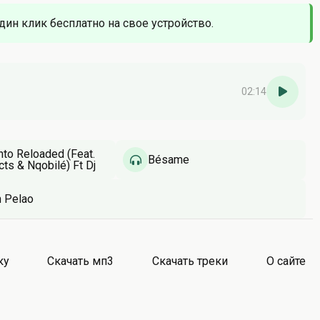
один клик бесплатно на свое устройство.
02:14
nto Reloaded (Feat.
Bésame
ts & Nqobilé) Ft Dj
Cndo & And Dj Lusiman
 Pelao
ку
Скачать мп3
Скачать треки
О сайте