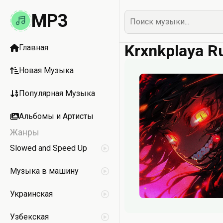
MP3
Krxnkplaya R
Главная
Новая Музыка
Популярная Музыка
Альбомы и Артисты
Жанры
Slowed and Speed Up
Музыка в машину
Украинская
Узбекская