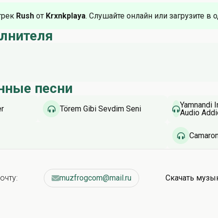
трек
Rush
от
Krxnkplaya
. Слушайте онлайн или загрузите в 
олнителя
нные песни
Yamnandi I
er
Törem Gibi Sevdim Seni
Audio Addic
Tira & Dj 
Camaron
очту:
muzfrogcom@mail.ru
Скачать музы