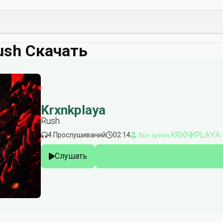
ush Скачать
Krxnkplaya
Rush
4 Прослушиваний
02:14
Все треки Krxnkplaya
Слушать