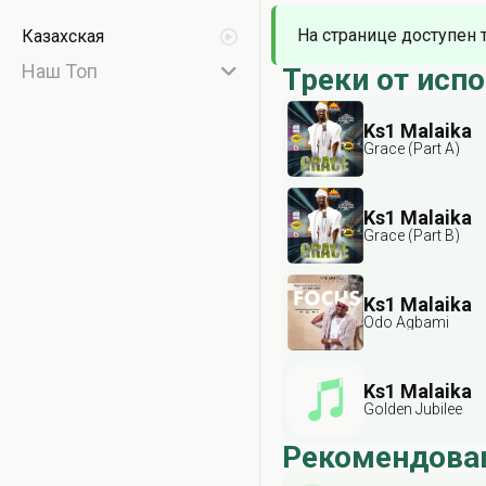
На странице доступен 
Казахская
Наш Топ
Треки от исп
Ks1 Malaika
Grace (Part A)
Ks1 Malaika
Grace (Part B)
Ks1 Malaika
Odo Agbami
Ks1 Malaika
Golden Jubilee
Рекомендова