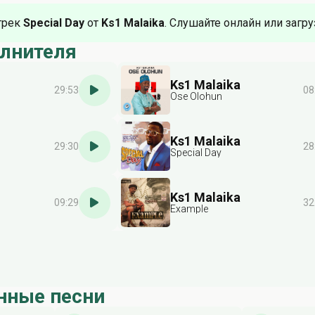
трек
Special Day
от
Ks1 Malaika
. Слушайте онлайн или загру
олнителя
Ks1 Malaika
29:53
08
Ose Olohun
Ks1 Malaika
29:30
28
Special Day
Ks1 Malaika
09:29
32
Example
нные песни