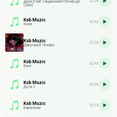
02:34
Дура (Feat. Пацанский Рэпчик До
Слез)
Ksb Muzic
02:42
Коле
Ksb Muzic
02:20
Девочка В Чокере
Ksb Muzic
02:45
Кент
Ksb Muzic
02:26
Дота 2
Ksb Muzic
02:10
Баратрум