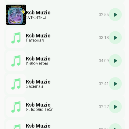
Ksb Muzic
02:55
Фут-Фетиш
Ksb Muzic
03:18
Лагерная
Ksb Muzic
04:09
Километры
Ksb Muzic
02:41
Засыпай
Ksb Muzic
02:27
Я Люблю Тебя
Ksb Muzic