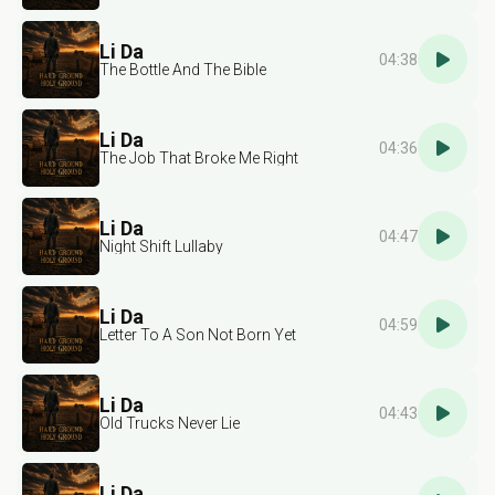
Li Da
04:38
The Bottle And The Bible
Li Da
04:36
The Job That Broke Me Right
Li Da
04:47
Night Shift Lullaby
Li Da
04:59
Letter To A Son Not Born Yet
Li Da
04:43
Old Trucks Never Lie
Li Da