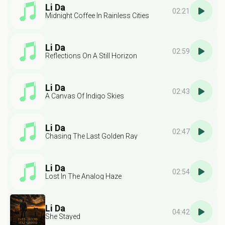
Li Da
02:21
Midnight Coffee In Rainless Cities
Li Da
02:59
Reflections On A Still Horizon
Li Da
02:43
A Canvas Of Indigo Skies
Li Da
02:47
Chasing The Last Golden Ray
Li Da
02:54
Lost In The Analog Haze
Li Da
04:42
She Stayed