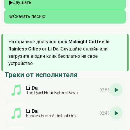
Слушать
Скачать песню
На странице доступен трек
Midnight Coffee In
Rainless Cities
от
Li Da
. Слушайте онлайн или
загрузите в один клик бесплатно на свое
устройство.
Треки от исполнителя
Li Da
02:58
The Quiet Hour Before Dawn
Li Da
02:46
Echoes From A Distant Orbit