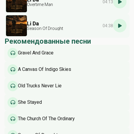
04:13
Overtime Man
Li Da
04:38
Season Of Drought
Рекомендованные песни
Gravel And Grace
A Canvas Of Indigo Skies
Old Trucks Never Lie
She Stayed
The Church Of The Ordinary