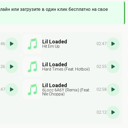
нлайн или загрузите в один клик бесплатно на свое
Lil Loaded
:46
02:47
Hit Em Up
Lil Loaded
:26
02:55
Hard Times (Feat. Hotboii)
Lil Loaded
:47
02:58
6Locc 6A6Y (Remix) (Feat.
Nle Choppa)
02:12