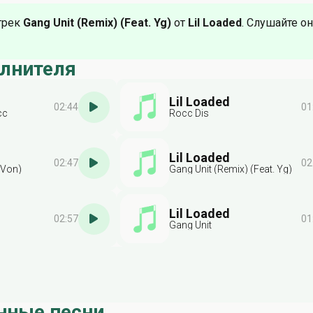
трек
Gang Unit (Remix) (Feat. Yg)
от
Lil Loaded
. Слушайте о
олнителя
Lil Loaded
02:44
01
cc
Rocc Dis
Lil Loaded
02:47
02
 Von)
Gang Unit (Remix) (Feat. Yg)
Lil Loaded
02:57
01
Gang Unit
нные песни