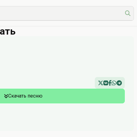
чать
Скачать песню