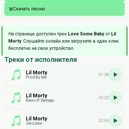
Скачать песню
На странице доступен трек
Love Some Baby
от
Lil
Morty
. Слушайте онлайн или загрузите в один клик
бесплатно на свое устройство.
Треки от исполнителя
Lil Morty
01:38
Prod By Me
Lil Morty
02:22
Вино И Звёзды
Lil Morty
02:04
Sikoslike