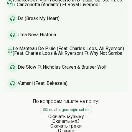
Ii. Canzonetta (Andante) Ft Royal Liverpool
Philharmonic Orchestra & Vasily Petrenko & Pyotr
Ilyich Tchaikovsky
Ds (Break My Heart)
Uma Nova História
Le Manteau De Pluie (Feat. Charles Loos, Ali Ryerson)
(Feat. Charles Loos & Ali Ryerson) Ft Why Not Samba
Die Slow Ft Nicholas Craven & Bruiser Wolf
Vumani (Feat. Bekezela)
По вопросам пишите на почту:
muzfrogcom@mail.ru
Скачать музыку
Скачать мп3
Скачать треки
О сайте