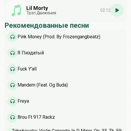
Lil Morty
02:12
Трэп Движения
Рекомендованные песни
Pink Money (Prod. By Frozengangbeatz)
Я Пиздатый
Fuck Y'all
Mandem (Feat. Og Buda)
Freya
Brou Ft 917 Rackz
Tchaikovsky: Violin Concerto In D Major, Op. 35, Th. 59: