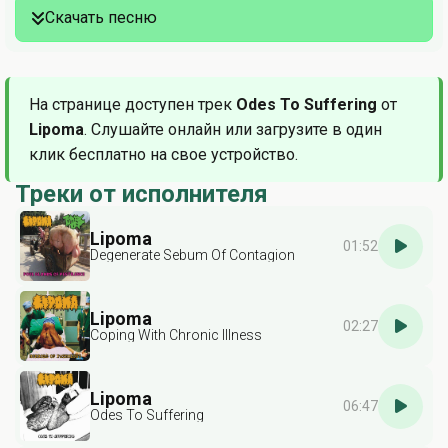
Скачать песню
На странице доступен трек
Odes To Suffering
от
Lipoma
. Слушайте онлайн или загрузите в один
клик бесплатно на свое устройство.
Треки от исполнителя
Lipoma
01:52
Degenerate Sebum Of Contagion
Lipoma
02:27
Coping With Chronic Illness
Lipoma
06:47
Odes To Suffering