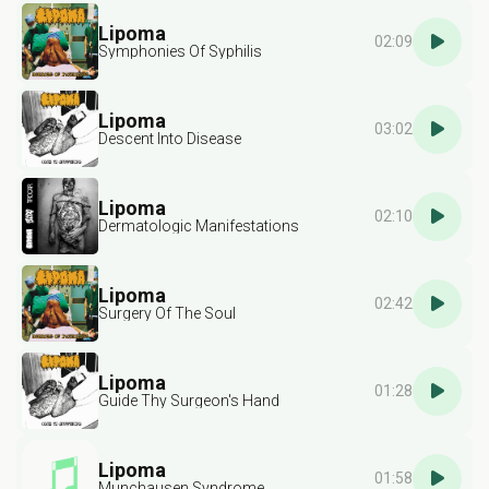
Lipoma
02:09
Symphonies Of Syphilis
Lipoma
03:02
Descent Into Disease
Lipoma
02:10
Dermatologic Manifestations
Lipoma
02:42
Surgery Of The Soul
Lipoma
01:28
Guide Thy Surgeon's Hand
Lipoma
01:58
Munchausen Syndrome