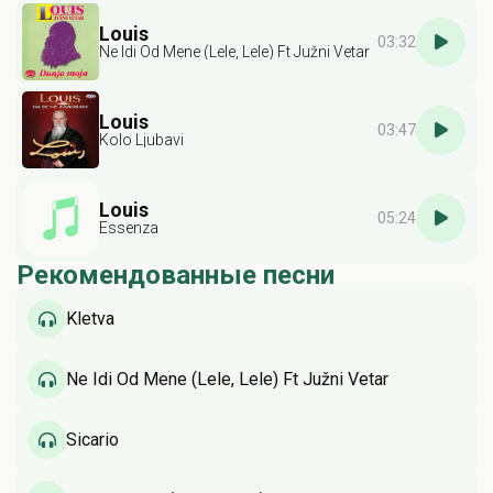
Louis
03:32
Ne Idi Od Mene (Lele, Lele) Ft Južni Vetar
Louis
03:47
Kolo Ljubavi
Louis
05:24
Essenza
Рекомендованные песни
Kletva
Ne Idi Od Mene (Lele, Lele) Ft Južni Vetar
Sicario