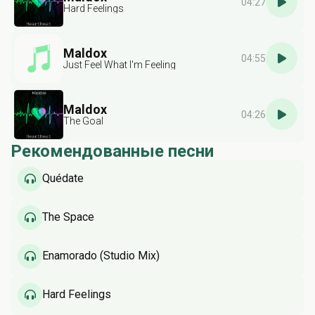
04:27
Hard Feelings
Maldox
04:55
Just Feel What I'm Feeling
Maldox
04:26
The Goal
Рекомендованные песни
Quédate
The Space
Enamorado (Studio Mix)
Hard Feelings