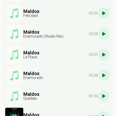
Maldox
03:26
Felicidad
Maldox
03:28
Enamorado (Studio Mix)
Maldox
04:01
La Playa
Maldox
05:08
Enamorado
Maldox
05:36
Quédate
Maldox