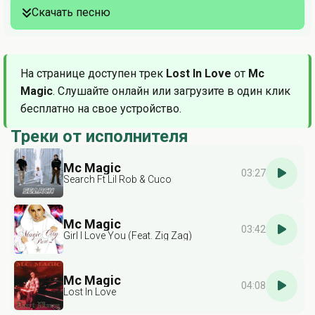
Скачать песню
На странице доступен трек
Lost In Love
от
Mc
Magic
. Слушайте онлайн или загрузите в один клик
бесплатно на свое устройство.
Треки от исполнителя
Mc Magic
03:27
Search Ft Lil Rob & Cuco
Mc Magic
03:42
Girl I Love You (Feat. Zig Zag)
Mc Magic
04:08
Lost In Love