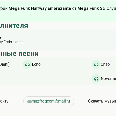
трек
Mega Funk Halfway Embrazante
от
Mega Funk Sc
. Слу
олнителя
c
ay Embrazante
нные песни
Diehl)
Echo
Chao
Neverm
очту:
muzfrogcom@mail.ru
Скачать музы