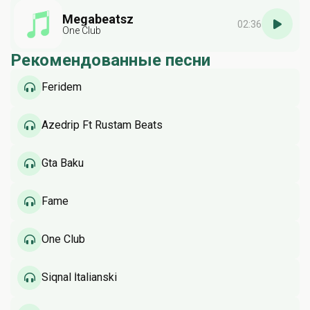
Megabeatsz
02:36
One Club
Рекомендованные песни
Feridem
Azedri̇p Ft Rustam Beats
Gta Baku
Fame
One Club
Siqnal İtalianski