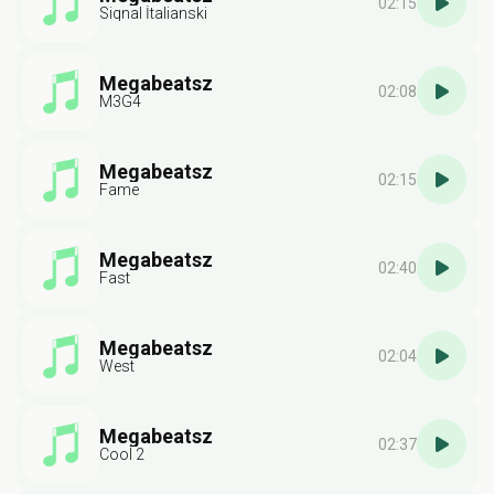
02:15
Siqnal İtalianski
Megabeatsz
02:08
M3G4
Megabeatsz
02:15
Fame
Megabeatsz
02:40
Fast
Megabeatsz
02:04
West
Megabeatsz
02:37
Cool 2