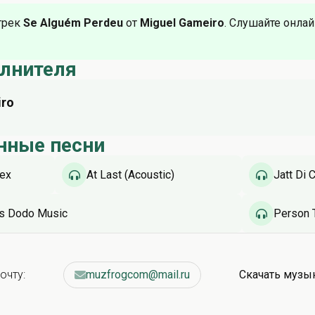
трек
Se Alguém Perdeu
от
Miguel Gameiro
. Слушайте онлай
олнителя
iro
u
нные песни
rex
At Last (Acoustic)
Jatt Di C
as Dodo Music
Person 
очту:
muzfrogcom@mail.ru
Скачать музы