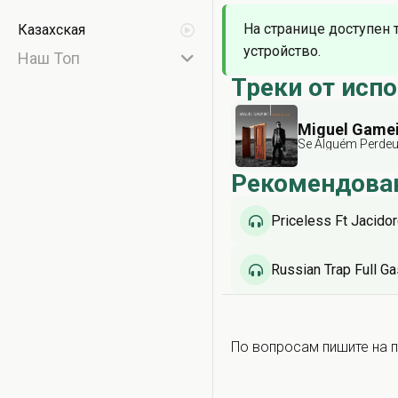
На странице доступен 
Казахская
устройство.
Наш Топ
Треки от исп
Miguel Game
Se Alguém Perde
Рекомендова
Priceless Ft Jacido
Russian Trap Full G
По вопросам пишите на п