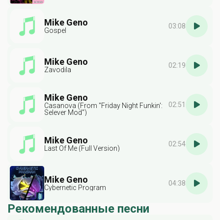
Mike Geno
03:08
Gospel
Mike Geno
02:19
Zavodila
Mike Geno
02:51
Casanova (From "Friday Night Funkin':
Selever Mod")
Mike Geno
02:54
Last Of Me (Full Version)
Mike Geno
04:38
Cybernetic Program
Рекомендованные песни