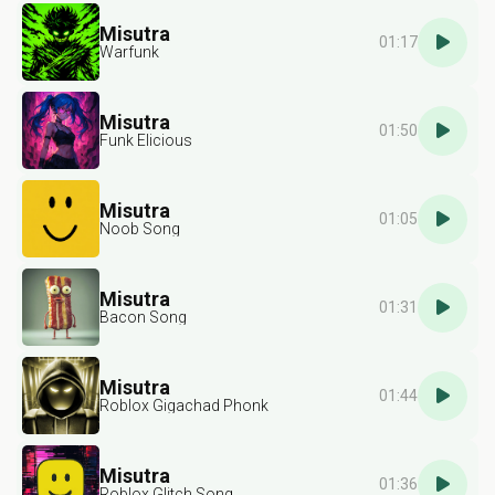
Misutra
01:17
Warfunk
Misutra
01:50
Funk Elicious
Misutra
01:05
Noob Song
Misutra
01:31
Bacon Song
Misutra
01:44
Roblox Gigachad Phonk
Misutra
01:36
Roblox Glitch Song