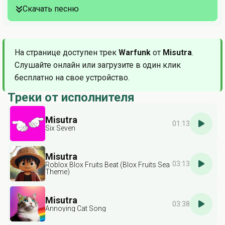
Скачать песню
На странице доступен трек
Warfunk
от
Misutra
.
Слушайте онлайн или загрузите в один клик
бесплатно на свое устройство.
Треки от исполнителя
Misutra
01:13
Six Seven
Misutra
03:13
Roblox Blox Fruits Beat (Blox Fruits Sea
Theme)
Misutra
03:38
Annoying Cat Song