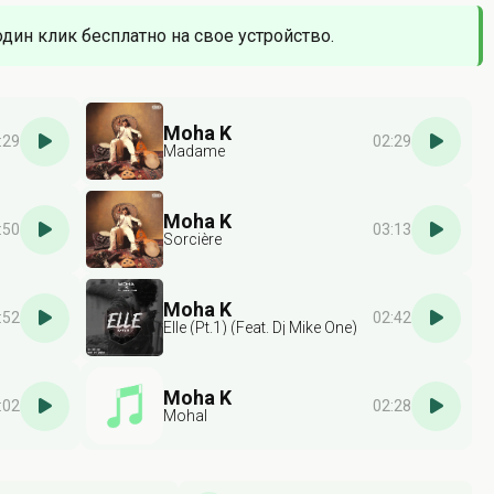
один клик бесплатно на свое устройство.
Moha K
:29
02:29
Madame
Moha K
:50
03:13
Sorcière
Moha K
:52
02:42
Elle (Pt.1) (Feat. Dj Mike One)
Moha K
:02
02:28
Mohal