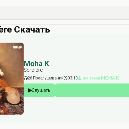
ère Скачать
Moha K
Sorcière
26 Прослушиваний
03:13
Все треки Moha K
Слушать