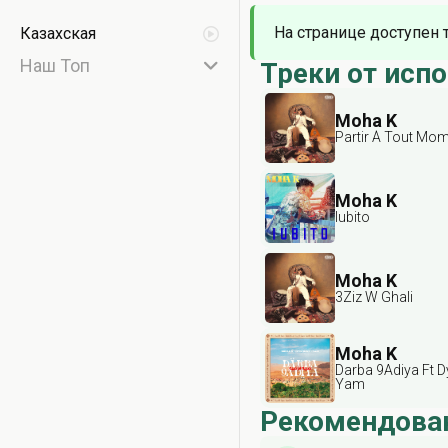
На странице доступен 
Казахская
Наш Топ
Треки от исп
Moha K
Partir À Tout Mo
Moha K
Iubito
Moha K
3Ziz W Ghali
Moha K
Darba 9Adiya Ft D
Yam
Рекомендова