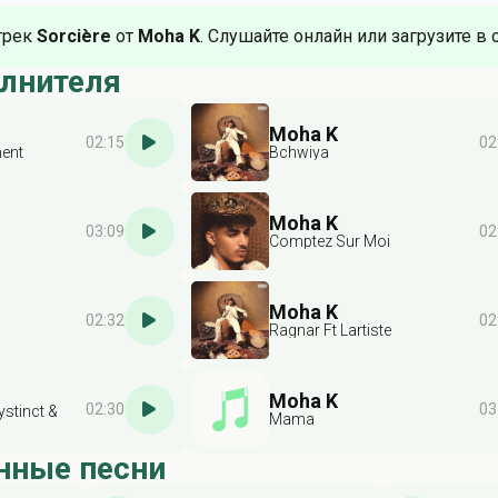
трек
Sorcière
от
Moha K
. Слушайте онлайн или загрузите в 
олнителя
Moha K
02:15
02
ment
Bchwiya
Moha K
03:09
02
Comptez Sur Moi
Moha K
02:32
02
Ragnar Ft Lartiste
Moha K
02:30
03
ystinct &
Mama
нные песни