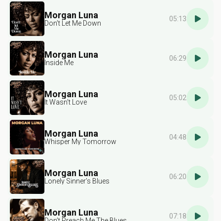
Morgan Luna
05:13
Don’t Let Me Down
Morgan Luna
06:29
Inside Me
Morgan Luna
05:02
It Wasn't Love
Morgan Luna
04:48
Whisper My Tomorrow
Morgan Luna
06:20
Lonely Sinner’s Blues
Morgan Luna
07:18
Don’t Preach Me The Blues