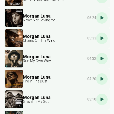
Morgan Luna
06:24
Never Not Loving You
Morgan Luna
05:33
Chains On The Wind
Morgan Luna
04:32
Run My Own Way
Morgan Luna
04:20
Fire In The Dust
Morgan Luna
03:10
Gravel In My Soul