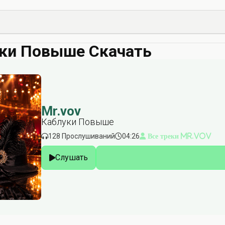
уки Повыше Скачать
Mr.vov
Каблуки Повыше
128 Прослушиваний
04:26
Все треки Mr.vov
Слушать