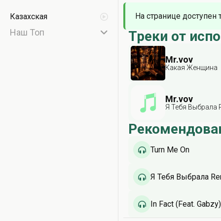
На странице доступен 
Казахская
Наш Топ
Треки от исп
Mr.vov
Какая Женщина
Mr.vov
Я Тебя Выбрала 
Рекомендова
Turn Me On
Я Тебя Выбрала Re
In Fact (Feat. Gabzy