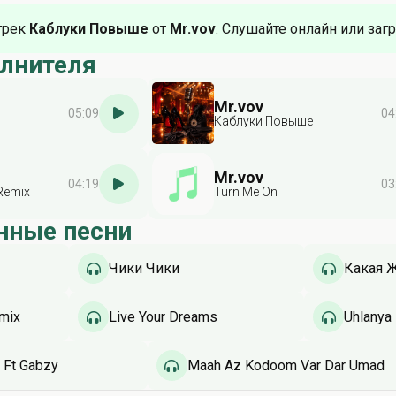
трек
Каблуки Повыше
от
Mr.vov
. Слушайте онлайн или загр
олнителя
Mr.vov
05:09
04
Каблуки Повыше
Mr.vov
04:19
03
Remix
Turn Me On
нные песни
Чики Чики
Какая 
mix
Live Your Dreams
Uhlanya
) Ft Gabzy
Maah Az Kodoom Var Dar Umad