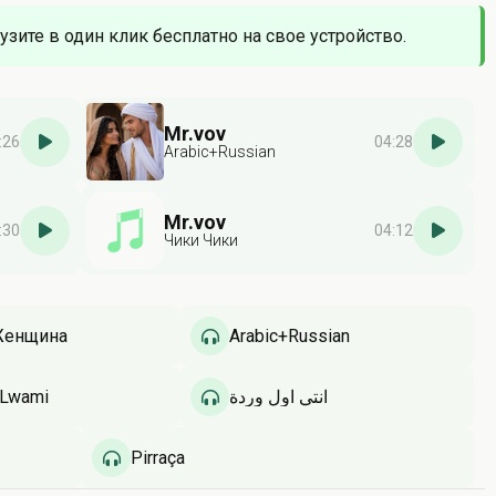
узите в один клик бесплатно на свое устройство.
Mr.vov
:26
04:28
Arabic+Russian
Mr.vov
:30
04:12
Чики Чики
Женщина
Arabic+Russian
 Lwami
انتي اول وردة
Pirraça