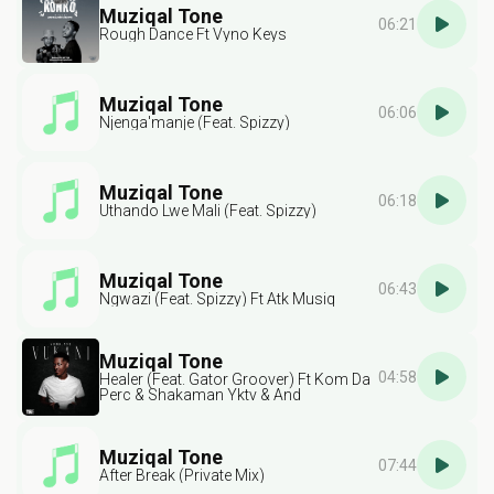
Muziqal Tone
06:21
Rough Dance Ft Vyno Keys
Muziqal Tone
06:06
Njenga'manje (Feat. Spizzy)
Muziqal Tone
06:18
Uthando Lwe Mali (Feat. Spizzy)
Muziqal Tone
06:43
Ngwazi (Feat. Spizzy) Ft Atk Musiq
Muziqal Tone
04:58
Healer (Feat. Gator Groover) Ft Kom Da
Perc & Shakaman Yktv & And
Rishbeats
Muziqal Tone
07:44
After Break (Private Mix)