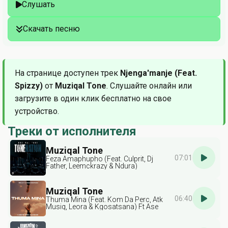
Слушать
Скачать песню
На странице доступен трек
Njenga'manje (Feat.
Spizzy)
от
Muziqal Tone
. Слушайте онлайн или
загрузите в один клик бесплатно на свое
устройство.
Треки от исполнителя
Muziqal Tone
07:01
Feza Amaphupho (Feat. Culprit, Dj
Father, Leemckrazy & Ndura)
Muziqal Tone
06:40
Thuma Mina (Feat. Kom Da Perc, Atk
Musiq, Leora & Kgosatsana) Ft Ase
Brown & Springle