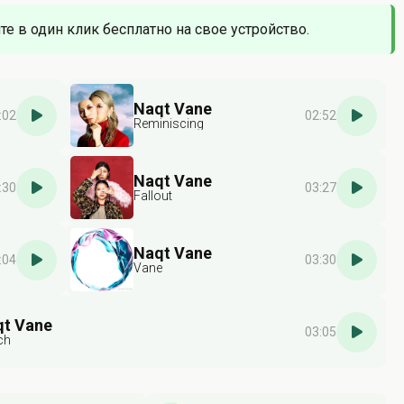
те в один клик бесплатно на свое устройство.
Naqt Vane
:02
02:52
Reminiscing
Naqt Vane
:30
03:27
Fallout
Naqt Vane
:04
03:30
Vane
t Vane
03:05
ch