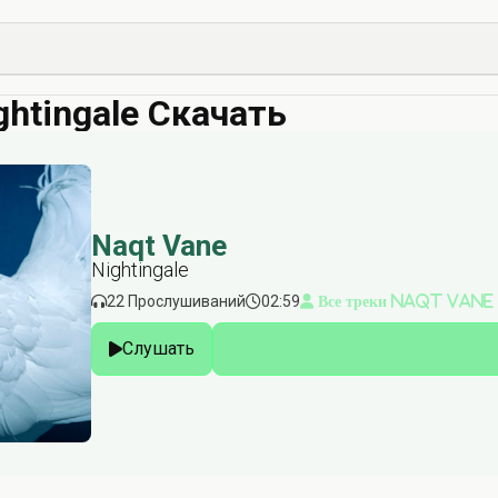
ghtingale Скачать
Naqt Vane
Nightingale
22 Прослушиваний
02:59
Все треки Naqt Vane
Слушать