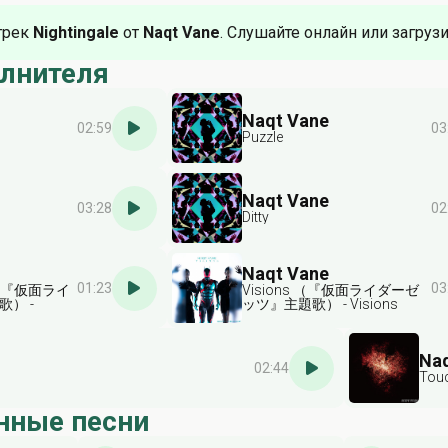
трек
Nightingale
от
Naqt Vane
. Слушайте онлайн или загрузи
олнителя
Naqt Vane
02:59
03
Puzzle
Naqt Vane
03:28
02
Ditty
Naqt Vane
01:23
03
ze （『仮面ライ
Visions （『仮面ライダーゼ
） -
ッツ』主題歌） - Visions
Theme Song
Theme Song Of "Kamen
eztz"
Rider Zeztz"
Naq
02:44
Tou
нные песни