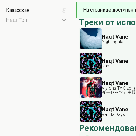
На странице доступен 
Казахская
Наш Топ
Треки от исп
Naqt Vane
Nightingale
Naqt Vane
Rust
Naqt Vane
Visions Tv Si
ダーゼッツ』主題歌
Visions Tv Size 
Of "Kamen Rider Z
Naqt Vane
Vanilla Days
Рекомендова