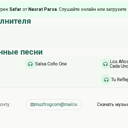
трек
Safar
от
Nasrat Parsa
. Слушайте онлайн или загрузите
олнителя
нные песни
Los Años
Salsa Coño One
Cada Un
Tu Refle
очту:
muzfrogcom@mail.ru
Скачать музы