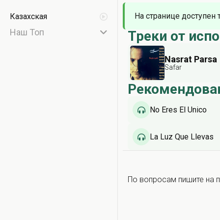
На странице доступен 
Казахская
Наш Топ
Треки от исп
Nasrat Parsa
Safar
Рекомендова
No Eres El Único
La Luz Que Llevas
По вопросам пишите на п