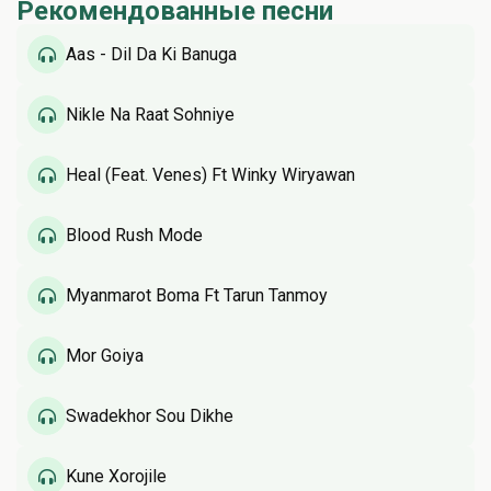
Рекомендованные песни
Aas - Dil Da Ki Banuga
Nikle Na Raat Sohniye
Heal (Feat. Venes) Ft Winky Wiryawan
Blood Rush Mode
Myanmarot Boma Ft Tarun Tanmoy
Mor Goiya
Swadekhor Sou Dikhe
Kune Xorojile