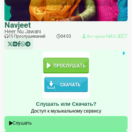
Navjeet
Heer Nu Jawani
15 Прослушиваний
04:03
Все треки Navjeet
Слушать или Скачать?
Доступ к музыкальному сервису
Слушать