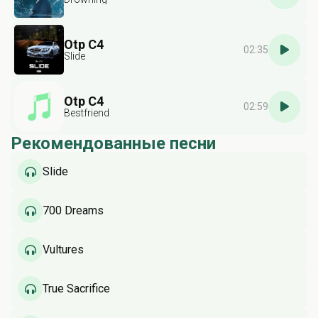
Otp C4
02:35
Slide
Otp C4
02:59
Bestfriend
Рекомендованные песни
Slide
700 Dreams
Vultures
True Sacrifice