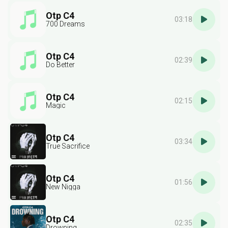
Otp C4
03:18
700 Dreams
Otp C4
02:39
Do Better
Otp C4
02:15
Magic
Otp C4
03:34
True Sacrifice
Otp C4
01:56
New Nigga
Otp C4
02:35
Drowning