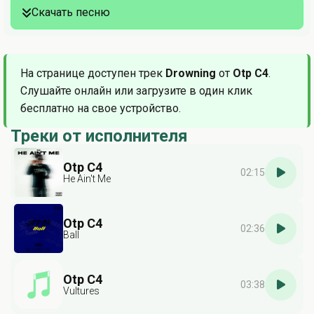
Скачать песню
На странице доступен трек
Drowning
от
Otp C4
.
Слушайте онлайн или загрузите в один клик
бесплатно на свое устройство.
Треки от исполнителя
Otp C4
02:15
He Ain't Me
Otp C4
02:36
Ball
Otp C4
03:38
Vultures