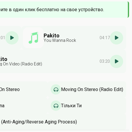
зите в один клик бесплатно на свое устройство.
Pakito
:01
04:17
You Wanna Rock
ito
03:20
ng On Video (Radio Edit)
On Stereo
Moving On Stereo (Radio Edit)
na
Тільки Ти
g (Anti-Aging/Reverse Aging Process)