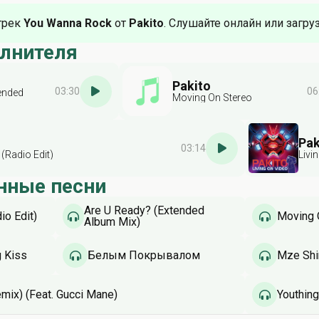
трек
You Wanna Rock
от
Pakito
. Слушайте онлайн или загру
олнителя
Pakito
03:30
06
ended
Moving On Stereo
Pak
03:14
(Radio Edit)
Livi
нные песни
Are U Ready? (Extended
io Edit)
Moving 
Album Mix)
g Kiss
Белым Покрывалом
Mze Shi
emix) (Feat. Gucci Mane)
Youthin