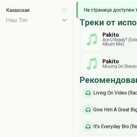
На странице доступен 
Казахская
Наш Топ
Треки от исп
Pakito
Are U Ready? (Ext
Album Mix)
Pakito
Moving On Stereo 
Рекомендова
Living On Video (Rad
Give Him A Great Bi
It's Everyday Bro (R