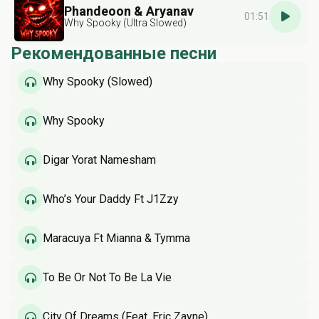
Phandeoon & Aryanav
01:51
Why Spooky (Ultra Slowed)
Рекомендованные песни
Why Spooky (Slowed)
Why Spooky
Digar Yorat Namesham
Who’s Your Daddy Ft J1Zzy
Maracuya Ft Mianna & Tymma
To Be Or Not To Be La Vie
City Of Dreams (Feat. Eric Zayne)