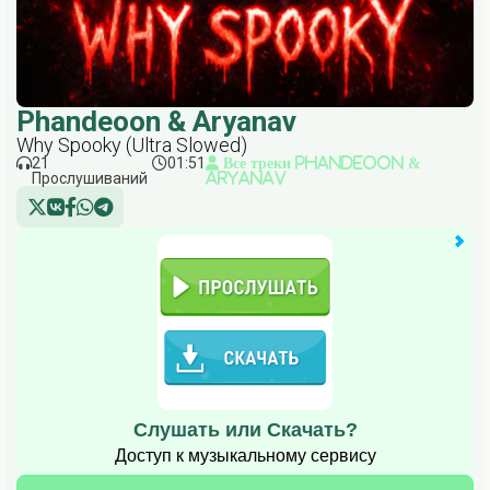
Phandeoon & Aryanav
Why Spooky (Ultra Slowed)
21
01:51
Все треки Phandeoon &
Прослушиваний
Aryanav
Слушать или Скачать?
Доступ к музыкальному сервису