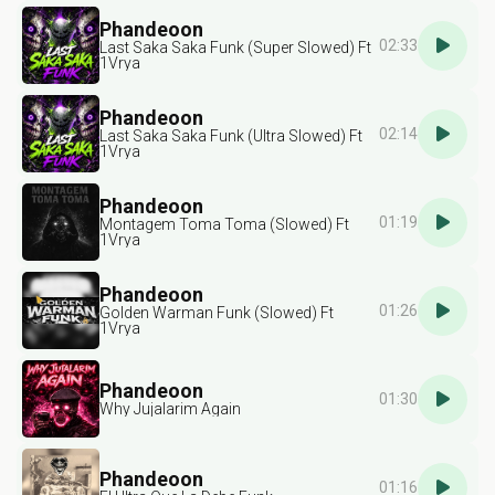
Phandeoon
02:33
Last Saka Saka Funk (Super Slowed) Ft
1Vrya
Phandeoon
02:14
Last Saka Saka Funk (Ultra Slowed) Ft
1Vrya
Phandeoon
01:19
Montagem Toma Toma (Slowed) Ft
1Vrya
Phandeoon
01:26
Golden Warman Funk (Slowed) Ft
1Vrya
Phandeoon
01:30
Why Jujalarim Again
Phandeoon
01:16