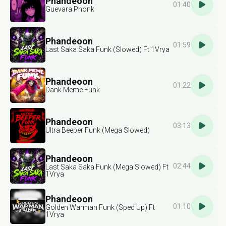
Phandeoon
01:40
Guevara Phonk
Phandeoon
01:59
Last Saka Saka Funk (Slowed) Ft 1Vrya
Phandeoon
01:22
Dank Meme Funk
Phandeoon
03:13
Ultra Beeper Funk (Mega Slowed)
Phandeoon
02:44
Last Saka Saka Funk (Mega Slowed) Ft
1Vrya
Phandeoon
01:10
Golden Warman Funk (Sped Up) Ft
1Vrya