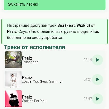
Скачать песню
На странице доступен трек
Sisi (Feat. Wizkid)
от
Praiz
. Слушайте онлайн или загрузите в один клик
бесплатно на свое устройство.
Треки от исполнителя
Praiz
03:14
Folashade
Praiz
04:21
Lost In You (Feat. Sammy)
Praiz
03:47
Waiting For You