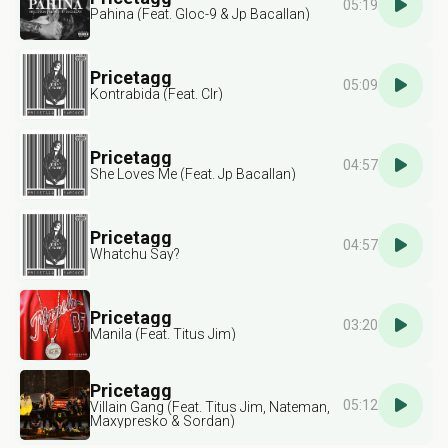
05:19
Pahina (Feat. Gloc-9 & Jp Bacallan)
Pricetagg
05:09
Kontrabida (Feat. Clr)
Pricetagg
04:57
She Loves Me (Feat. Jp Bacallan)
Pricetagg
04:57
Whatchu Say?
Pricetagg
03:20
Manila (Feat. Titus Jim)
Pricetagg
05:12
Villain Gang (Feat. Titus Jim, Nateman,
Maxypresko & Sordan)