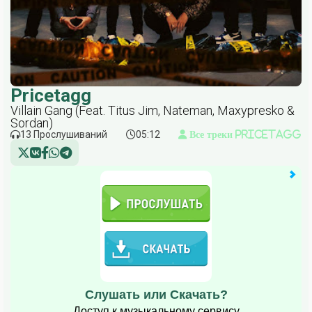
Pricetagg
Villain Gang (Feat. Titus Jim, Nateman, Maxypresko &
Sordan)
13 Прослушиваний
05:12
Все треки Pricetagg
Слушать или Скачать?
Доступ к музыкальному сервису