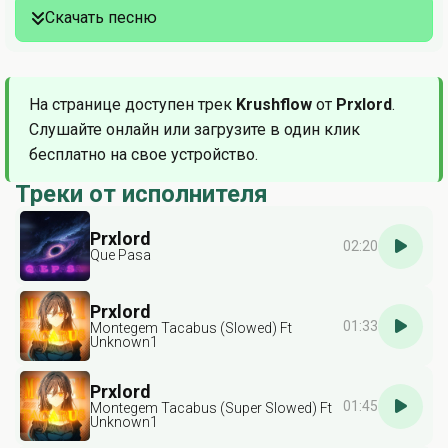
Скачать песню
На странице доступен трек
Krushflow
от
Prxlord
.
Слушайте онлайн или загрузите в один клик
бесплатно на свое устройство.
Треки от исполнителя
Prxlord
02:20
Que Pasa
Prxlord
01:33
Montegem Tacabus (Slowed) Ft
Unknown1
Prxlord
01:45
Montegem Tacabus (Super Slowed) Ft
Unknown1