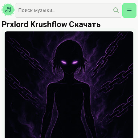
Казахская
Наш Топ
Prxlord Krushflow Скачать