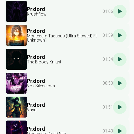
Prxlord
01:06
Krushflow
Prxlord
01:59
Montegem Tacabus (Ultra Slowed) Ft
Unknown1
Prxlord
01:34
The Bloody Knight
Prxlord
00:50
Voz Silenciosa
Prxlord
01:51
Vayu
Prxlord
01:43
Montegem Aria Math