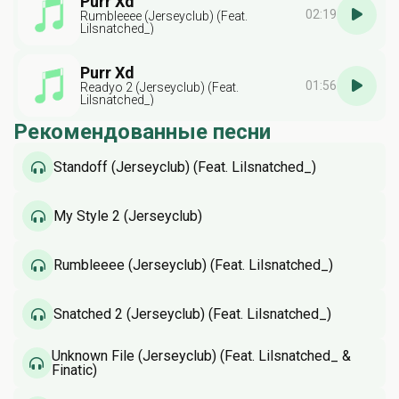
Purr Xd
02:19
Rumbleeee (Jerseyclub) (Feat.
Lilsnatched_)
Purr Xd
01:56
Readyo 2 (Jerseyclub) (Feat.
Lilsnatched_)
Рекомендованные песни
Standoff (Jerseyclub) (Feat. Lilsnatched_)
My Style 2 (Jerseyclub)
Rumbleeee (Jerseyclub) (Feat. Lilsnatched_)
Snatched 2 (Jerseyclub) (Feat. Lilsnatched_)
Unknown File (Jerseyclub) (Feat. Lilsnatched_ &
Finatic)