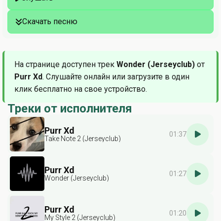
Скачать песню
На странице доступен трек
Wonder (Jerseyclub)
от
Purr Xd
. Слушайте онлайн или загрузите в один
клик бесплатно на свое устройство.
Треки от исполнителя
Purr Xd
01:37
Take Note 2 (Jerseyclub)
Purr Xd
01:27
Wonder (Jerseyclub)
Purr Xd
01:20
My Style 2 (Jerseyclub)