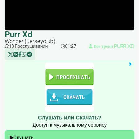
Purr Xd
Wonder (Jerseyclub)
13 Прослушиваний
01:27
Все треки Purr Xd
Слушать или Скачать?
Доступ к музыкальному сервису
Слушать