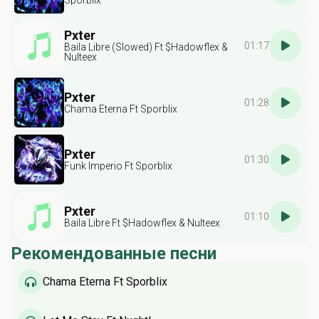
Sporblix
Pxter
01:17
Baila Libre (Slowed) Ft $Hadowflex &
Nulteex
Pxter
01:28
Chama Eterna Ft Sporblix
Pxter
01:30
Funk Imperio Ft Sporblix
Pxter
01:10
Baila Libre Ft $Hadowflex & Nulteex
Рекомендованные песни
Chama Eterna Ft Sporblix