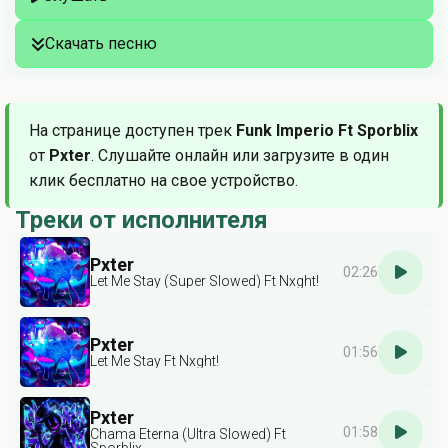
Скачать песню
На странице доступен трек
Funk Imperio Ft Sporblix
от
Pxter
. Слушайте онлайн или загрузите в один
клик бесплатно на свое устройство.
Треки от исполнителя
Pxter
02:26
Let Me Stay (Super Slowed) Ft Nxght!
Pxter
01:56
Let Me Stay Ft Nxght!
Pxter
01:58
Chama Eterna (Ultra Slowed) Ft