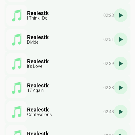
Realestk
02:23
I Think I Do
Realestk
02:51
Divide
Realestk
02:39
It's Love
Realestk
02:38
17 Again
Realestk
02:48
Confessions
Realestk