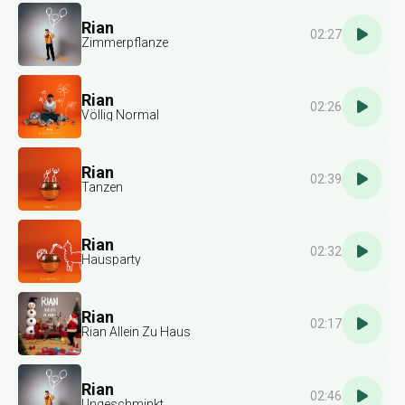
Rian
02:27
Zimmerpflanze
Rian
02:26
Völlig Normal
Rian
02:39
Tanzen
Rian
02:32
Hausparty
Rian
02:17
Rian Allein Zu Haus
Rian
02:46
Ungeschminkt