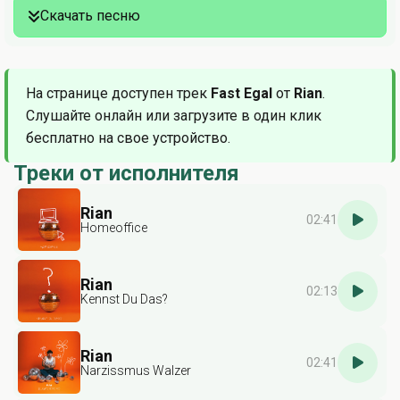
Скачать песню
На странице доступен трек
Fast Egal
от
Rian
.
Слушайте онлайн или загрузите в один клик
бесплатно на свое устройство.
Треки от исполнителя
Rian
02:41
Homeoffice
Rian
02:13
Kennst Du Das?
Rian
02:41
Narzissmus Walzer