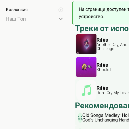
На странице доступен 
Казахская
устройство.
Наш Топ
Треки от исп
Rilès
Another Day, Anot
Challenge
Rilès
Should I
Rilès
Don't Cry My Love
Рекомендова
Old Songs Medley: Hol
God's Unchanging Hand 
Soldier / He's The Grea