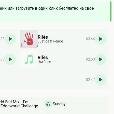
айн или загрузите в один клик бесплатно на свое
Rilès
:38
03:44
⁠Justice & Peace
Rilès
:07
02:53
Don't Lie
02:47
dd End Mix - Fnf
Sunday
 (Eddsworld Challenge