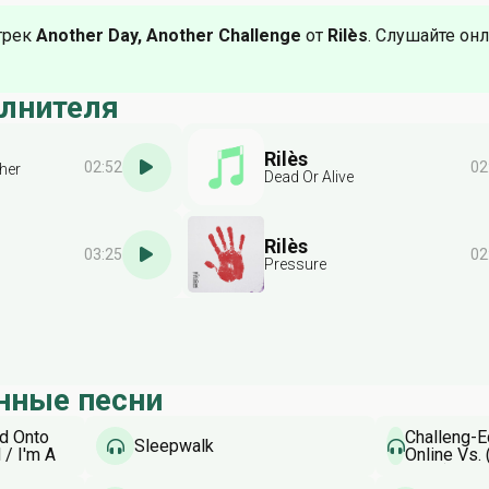
трек
Another Day, Another Challenge
от
Rilès
. Слушайте онл
олнителя
Rilès
02:52
02
her
Dead Or Alive
Rilès
03:25
02
Pressure
нные песни
d Onto
Challeng-E
Sleepwalk
/ I'm A
Online Vs.
t
Song)