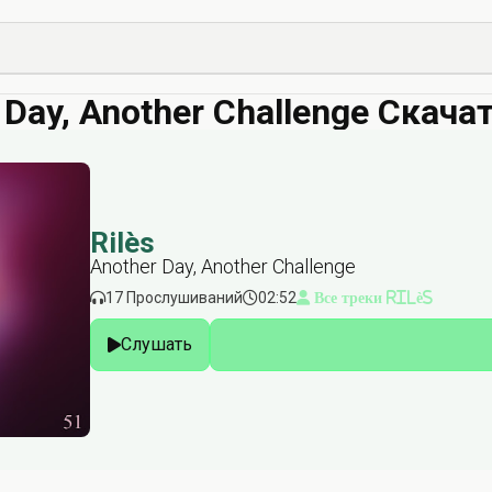
 Day, Another Challenge Скача
Rilès
Another Day, Another Challenge
17 Прослушиваний
02:52
Все треки Rilès
Слушать