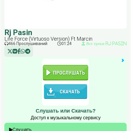
Rj Pasin
Life Force (Virtuoso Version) Ft Marcin
466 Прослушиваний
01:24
Все треки Rj Pasin
Слушать или Скачать?
Доступ к музыкальному сервису
Слушать