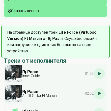
Скачать песню
На странице доступен трек
Life Force (Virtuoso
Version) Ft Marcin
от
Rj Pasin
. Слушайте онлайн
или загрузите в один клик бесплатно на свое
устройство.
Треки от исполнителя
Rj Pasin
01:59
Inner Guide
Rj Pasin
02:02
Art Of Guitar Ft Marcin