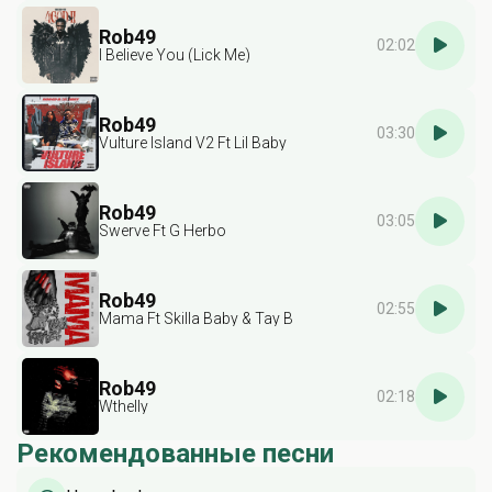
Rob49
02:02
I Believe You (Lick Me)
Rob49
03:30
Vulture Island V2 Ft Lil Baby
Rob49
03:05
Swerve Ft G Herbo
Rob49
02:55
Mama Ft Skilla Baby & Tay B
Rob49
02:18
Wthelly
Рекомендованные песни