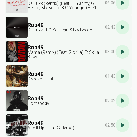
06:06
Da Fuxk (Remix) (Feat. Lil Yachty, G
Herbo, Bty Beedo & G Youngin) Ft Ytb
Fatt
Rob49
02:43
Da Fuxk Ft G Youngin & Bty Beedo
Rob49
03:00
Mama (Remix) (Feat. Glorilla) Ft Skilla
Baby
Rob49
01:43
Disrespectful
Rob49
02:02
Homebody
Rob49
02:50
Add It Up (Feat. G Herbo)