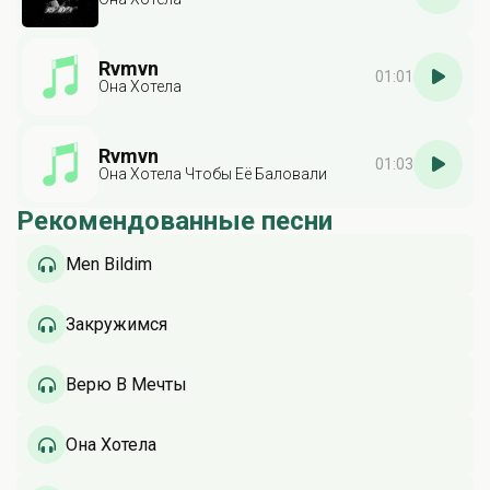
Rvmvn
01:01
Она Хотела
Rvmvn
01:03
Она Хотела Чтобы Её Баловали
Рекомендованные песни
Men Bildim
Закружимся
Верю В Мечты
Она Хотела