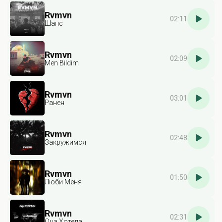
Rvmvn
02:11
Шанс
Rvmvn
02:09
Men Bildim
Rvmvn
03:01
Ранен
Rvmvn
02:48
Закружимся
Rvmvn
01:50
Люби Меня
Rvmvn
02:31
Она Хотела