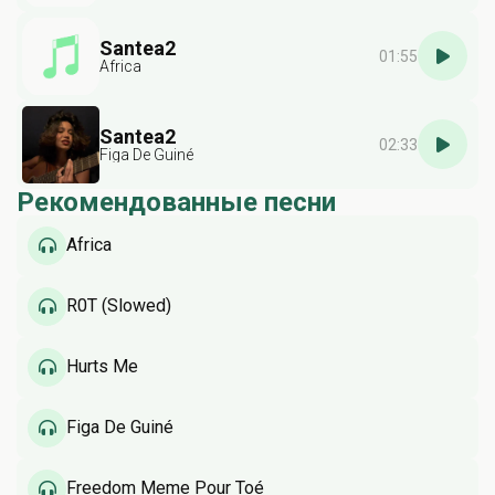
Santea2
01:55
Africa
Santea2
02:33
Figa De Guiné
Рекомендованные песни
Africa
R0T (Slowed)
Hurts Me
Figa De Guiné
Freedom Meme Pour Toé