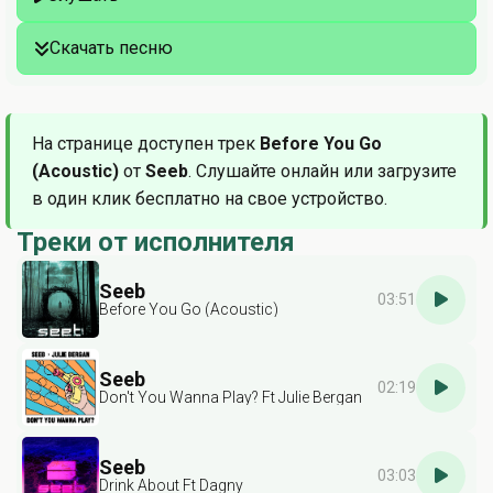
Скачать песню
На странице доступен трек
Before You Go
(Acoustic)
от
Seeb
. Слушайте онлайн или загрузите
в один клик бесплатно на свое устройство.
Треки от исполнителя
Seeb
03:51
Before You Go (Acoustic)
Seeb
02:19
Don't You Wanna Play? Ft Julie Bergan
Seeb
03:03
Drink About Ft Dagny