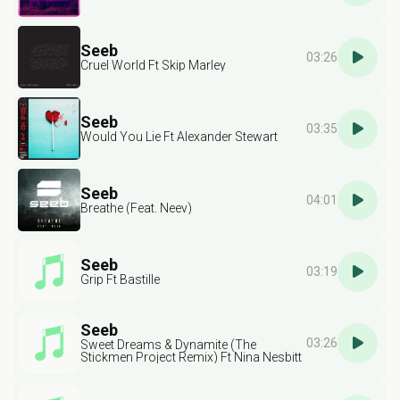
Seeb
03:26
Cruel World Ft Skip Marley
Seeb
03:35
Would You Lie Ft Alexander Stewart
Seeb
04:01
Breathe (Feat. Neev)
Seeb
03:19
Grip Ft Bastille
Seeb
03:26
Sweet Dreams & Dynamite (The
Stickmen Project Remix) Ft Nina Nesbitt
& The Stickmen Project