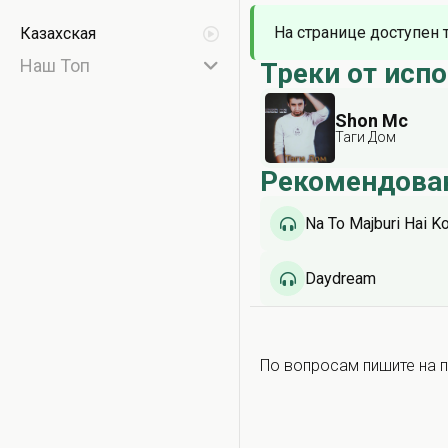
На странице доступен 
Казахская
Наш Топ
Треки от исп
Shon Mc
Таги Дом
Рекомендова
Na To Majburi Hai Ko
Daydream
По вопросам пишите на п