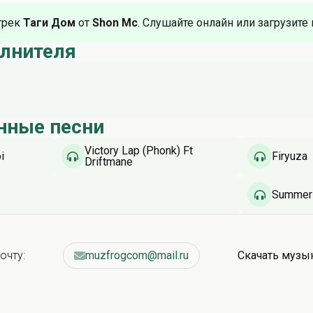
трек
Таги Дом
от
Shon Mc
. Слушайте онлайн или загрузите 
олнителя
нные песни
Victory Lap (Phonk) Ft
i
Firyuza
Driftmane
Summer 
очту:
muzfrogcom@mail.ru
Скачать музы