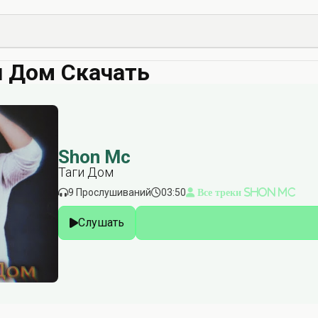
и Дом Скачать
Shon Mc
Таги Дом
9 Прослушиваний
03:50
Все треки Shon Mc
Слушать