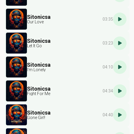
Sitonicsa
03:35
Our Love
Sitonicsa
03:23
Let It Go
Sitonicsa
04:10
I'm Lonely
Sitonicsa
04:34
Fight For Me
Sitonicsa
04:40
Gone Girl!