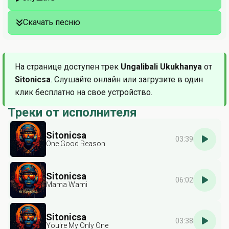
Скачать песню
На странице доступен трек
Ungalibali Ukukhanya
от
Sitonicsa
. Слушайте онлайн или загрузите в один
клик бесплатно на свое устройство.
Треки от исполнителя
Sitonicsa
03:39
One Good Reason
Sitonicsa
06:02
Mama Wami
Sitonicsa
03:38
You're My Only One