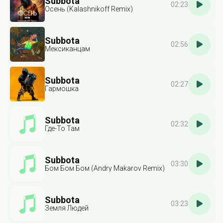
Subbota
02:23
Осень (Kalashnikoff Remix)
Subbota
02:56
Мексиканцам
Subbota
02:27
Гармошка
Subbota
02:32
Где-То Там
Subbota
03:30
Бом Бом Бом (Andry Makarov Remix)
Subbota
03:23
Земля Людей