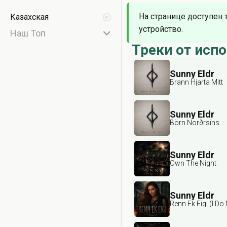
На странице доступен 
Казахская
устройство.
Наш Топ
Треки от исп
Sunny Eldr
Brann Hjarta Mitt
Sunny Eldr
Börn Norðrsins
Sunny Eldr
Own The Night
Sunny Eldr
Renn Ek Eigi (I Do