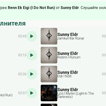
трек
Renn Ek Eigi (I Do Not Run)
от
Sunny Eldr
. Слушайте онл
олнителя
Sunny Eldr
02:43
03
Járnkyrrðar Rúnar
Sunny Eldr
03:15
03
Ristinn Í Rúnum
Sunny Eldr
02:26
03
Eldr Í Nótt
Sunny Eldr
02:07
03
Ljós Í Myrkri (Light In The
 Not Run)
Darkness)