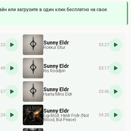
айн или загрузите в один клик бесплатно на свое
Sunny Eldr
:23
03:27
Rökkur Eltur
Sunny Eldr
:49
03:17
Rís Röddþín
Sunny Eldr
:57
03:46
Hjarta Míns Eldr
Sunny Eldr
:24
04:20
Eigi Blóð, Heldr Friðr (Not
Blood, But Peace)