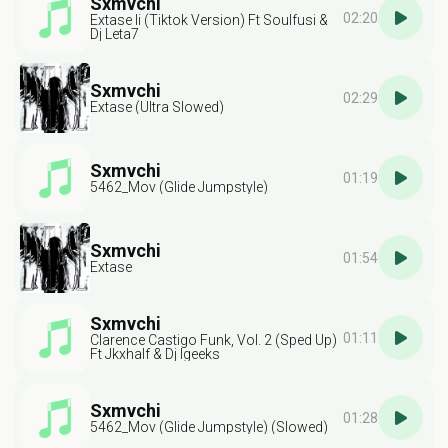
Sxmvchi
02:20
Extase Ii (Tiktok Version) Ft Soulfusi &
Dj Leta7
Sxmvchi
02:29
Extase (Ultra Slowed)
Sxmvchi
01:19
5462_Mov (Glide Jumpstyle)
Sxmvchi
01:54
Extase
Sxmvchi
01:11
Clarence Castigo Funk, Vol. 2 (Sped Up)
Ft Jkxhalf & Dj Igeeks
Sxmvchi
01:28
5462_Mov (Glide Jumpstyle) (Slowed)