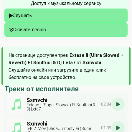
Доступ к музыкальному сервису
Слушать
Скачать песню
На странице доступен трек
Extase Ii (Ultra Slowed +
Reverb) Ft Soulfusi & Dj Leta7
от
Sxmvchi
.
Слушайте онлайн или загрузите в один клик
бесплатно на свое устройство.
Треки от исполнителя
Sxmvchi
02:04
Extase Ii (Super Slowed) Ft Soulfusi &
Dj Leta7
Sxmvchi
01:39
5462_Mov (Glide Jumpstyle) (Super