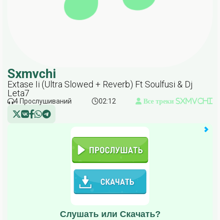
Sxmvchi
Extase Ii (Ultra Slowed + Reverb) Ft Soulfusi & Dj
Leta7
4 Прослушиваний
02:12
Все треки Sxmvchi
Слушать или Скачать?